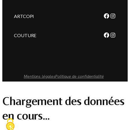
Faceboo
Instag
ARTCOPI
Faceboo
Instag
COUTURE
Mentions légales
Politique de confidentialité
Chargement des données
en cours…